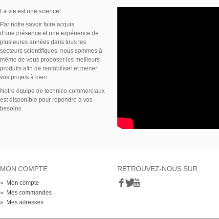
La vie est une science!
Par notre savoir faire acquis
d'une présence et une expérience de
plusieures années dans tous les
secteurs scientifiques, nous sommes à
même de vous proposer les meilleurs
produits afin de rentabiliser et mener
vos projets à bien.
Notre équipe de technico-commerciaux
est disponible pour répondre à vos
besoins
MON COMPTE
RETROUVEZ-NOUS SUR
» Mon compte
» Mes commandes
» Mes adresses