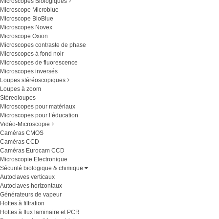
Microscopes Biologiques
Microscope Microblue
Microscope BioBlue
Microscopes Novex
Microscope Oxion
Microscopes contraste de phase
Microscopes à fond noir
Microscopes de fluorescence
Microscopes inversés
Loupes stéréoscopiques
Loupes à zoom
Stéreoloupes
Microscopes pour matériaux
Microscopes pour l’éducation
Vidéo-Microscopie
Caméras CMOS
Caméras CCD
Caméras Eurocam CCD
Microscopie Electronique
Sécurité biologique & chimique
Autoclaves verticaux
Autoclaves horizontaux
Générateurs de vapeur
Hottes à filtration
Hottes à flux laminaire et PCR