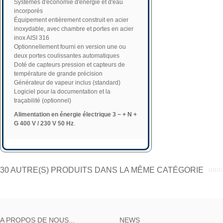
Systèmes d'économie d'énergie et d'eau
incorporés
Équipement entièrement construit en acier
inoxydable, avec chambre et portes en acier
inox AISI 316
Optionnellement fourni en version une ou
deux portes coulissantes automatiques
Doté de capteurs pression et capteurs de
température de grande précision
Générateur de vapeur inclus (standard)
Logiciel pour la documentation et la
traçabilité (optionnel)
Alimentation en énergie électrique 3 ~ + N +
G 400 V / 230 V 50 Hz
.
30 AUTRE(S) PRODUITS DANS LA MÊME CATÉGORIE
A PROPOS DE NOUS...
NEWS