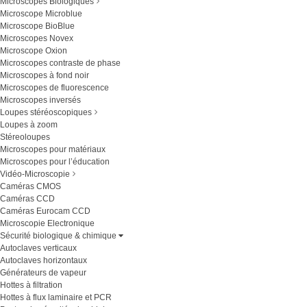
Microscopes Biologiques
Microscope Microblue
Microscope BioBlue
Microscopes Novex
Microscope Oxion
Microscopes contraste de phase
Microscopes à fond noir
Microscopes de fluorescence
Microscopes inversés
Loupes stéréoscopiques
Loupes à zoom
Stéreoloupes
Microscopes pour matériaux
Microscopes pour l’éducation
Vidéo-Microscopie
Caméras CMOS
Caméras CCD
Caméras Eurocam CCD
Microscopie Electronique
Sécurité biologique & chimique
Autoclaves verticaux
Autoclaves horizontaux
Générateurs de vapeur
Hottes à filtration
Hottes à flux laminaire et PCR