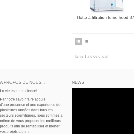
Hotte à filtration fume hood 8
Plus d'infos
Items 1 à 6 de 6 total
A PROPOS DE NOUS...
NEWS
La vie est une science!
Par notre savoir faire acquis
d'une présence et une expérience de
plusieures années dans tous les
secteurs scientifiques, nous sommes à
même de vous proposer les meilleurs
produits afin de rentabiliser et mener
vos projets à bien.