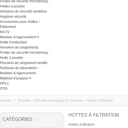
Postes de sécurité microbiolog...
Hottes à poudre
Armoires de sécurité ventilées
Hygiène sécurité
Accessoires pour Hottes
Piètement
Kit UV
Mobilier & Agencement
Hotte d’extraction
Armoires de rangements
Postes de sécurité microbiolog...
Hotte à poudre
Placards de rangement ventilé
Paillasse de laboratoire
Mobilier & Agencement
Matériel d'analyse
HPLC
CPG
Accueil
>
Produits
>
Sécurité biologique & chimique
>
Hottes à filtration
HOTTES À FILTRATION
CATÉGORIES
Hottes à filtration